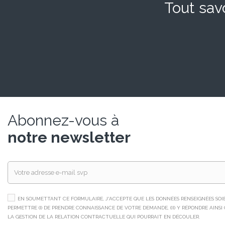
Tout savo
Abonnez-vous à
notre newsletter
EN SOUMETTANT CE FORMULAIRE, J'ACCEPTE QUE LES DONNÉES RENSEIGNÉES SOIEN
PERMETTRE (I) DE PRENDRE CONNAISSANCE DE VOTRE DEMANDE, (II) Y RÉPONDRE AINSI QU
LA GESTION DE LA RELATION CONTRACTUELLE QUI POURRAIT EN DÉCOULER.