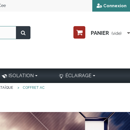
 Cee
Connexion
PANIER
(vide)
ISOLATION
ÉCLAIRAGE
LTAÏQUE
>
COFFRET AC