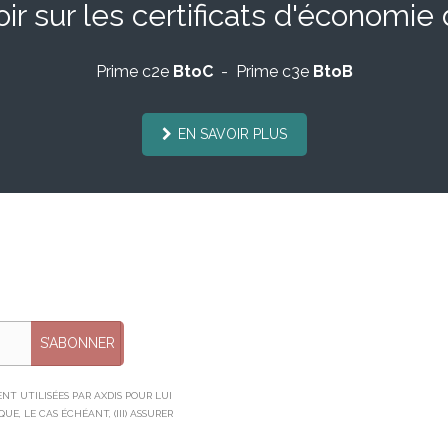
ir sur les certificats d'économie
Prime c2e
BtoC
- Prime c3e
BtoB
EN SAVOIR PLUS
S’ABONNER
T UTILISÉES PAR AXDIS POUR LUI
E, LE CAS ÉCHÉANT, (III) ASSURER