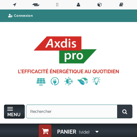
Connexion
MENU
PANIER
(vide)