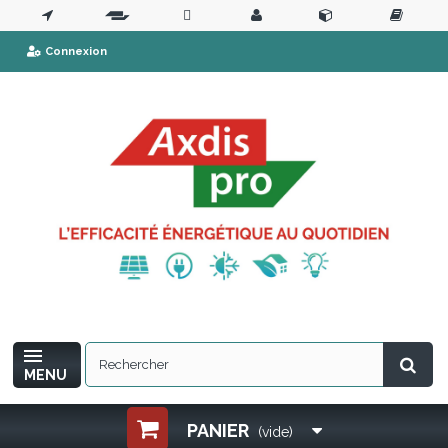
Connexion
MENU
PANIER
(vide)