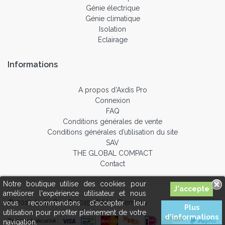
Génie électrique
Génie climatique
Isolation
Eclairage
Informations
A propos d’Axdis Pro
Connexion
FAQ
Conditions générales de vente
Conditions générales d’utilisation du site
SAV
THE GLOBAL COMPACT
Contact
Notre boutique utilise des cookies pour
améliorer l'expérience utilisateur et nous
© 2019 Axdis Pro © 2019 Matière Première
vous recommandons d'accepter leur
Plus
utilisation pour profiter pleinement de votre
d'informations
navigation.