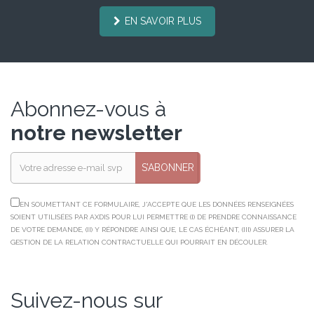
EN SAVOIR PLUS
Abonnez-vous à
notre newsletter
S’ABONNER
EN SOUMETTANT CE FORMULAIRE, J'ACCEPTE QUE LES DONNÉES RENSEIGNÉES
SOIENT UTILISÉES PAR AXDIS POUR LUI PERMETTRE (I) DE PRENDRE CONNAISSANCE
DE VOTRE DEMANDE, (II) Y RÉPONDRE AINSI QUE, LE CAS ÉCHÉANT, (III) ASSURER LA
GESTION DE LA RELATION CONTRACTUELLE QUI POURRAIT EN DÉCOULER.
Suivez-nous sur