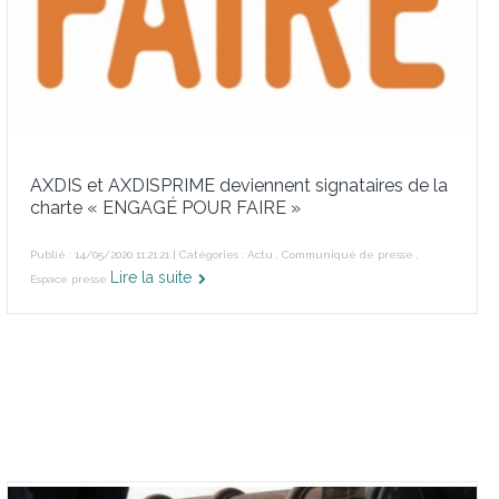
AXDIS et AXDISPRIME deviennent signataires de la
charte « ENGAGÉ POUR FAIRE »
Publié : 14/05/2020 11:21:21 | Catégories :
Actu
,
Communiqué de presse
,
Lire la suite
Espace presse