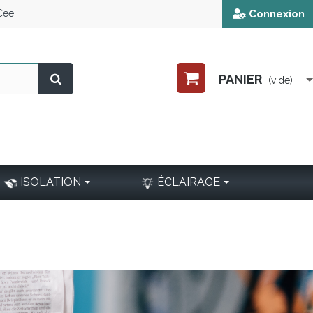
 Cee
Connexion
PANIER
(vide)
ISOLATION
ÉCLAIRAGE