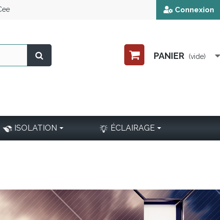
 Cee
Connexion
PANIER
(vide)
ISOLATION
ÉCLAIRAGE