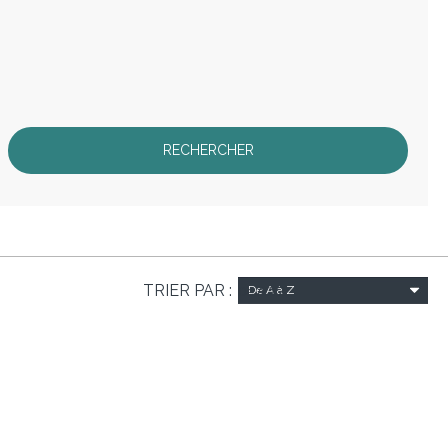
TRIER PAR :
De A à Z