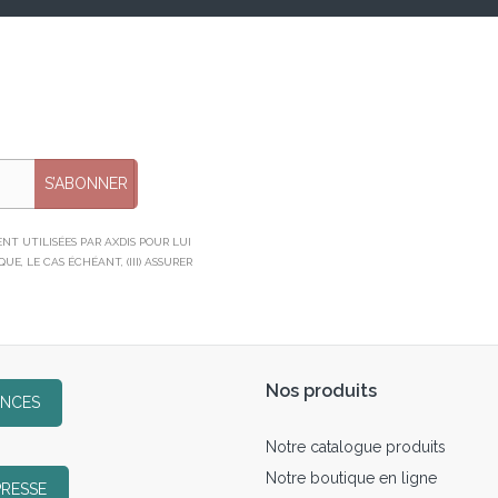
S’ABONNER
T UTILISÉES PAR AXDIS POUR LUI
E, LE CAS ÉCHÉANT, (III) ASSURER
Nos produits
ENCES
Notre catalogue produits
Notre boutique en ligne
PRESSE