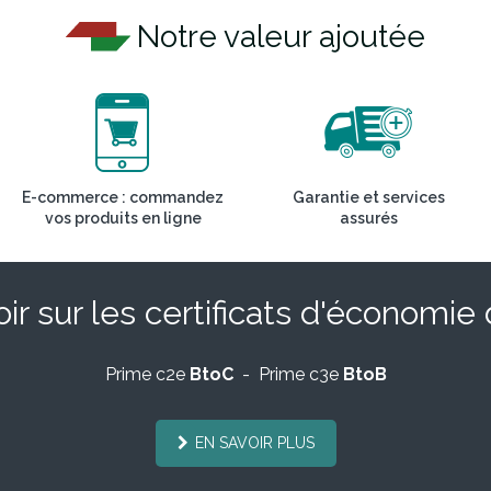
Notre valeur ajoutée
E-commerce : commandez
Garantie et services
vos produits en ligne
assurés
ir sur les certificats d'économie
Prime c2e
BtoC
- Prime c3e
BtoB
EN SAVOIR PLUS