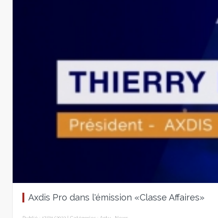
Axdis Pro dans l'émission «Classe Affaires»
Publié : 17/01/2022 | Catégories :
Actu
,
News