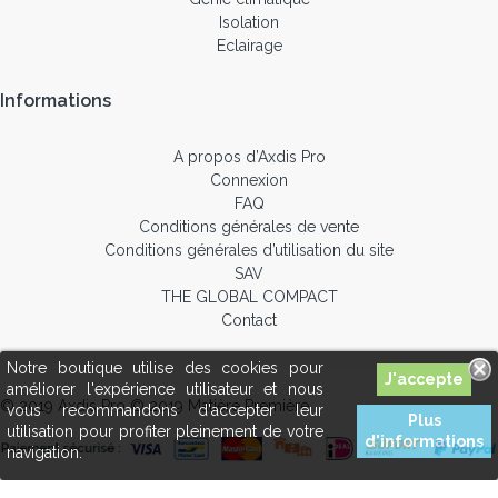
Isolation
Eclairage
Informations
A propos d’Axdis Pro
Connexion
FAQ
Conditions générales de vente
Conditions générales d’utilisation du site
SAV
THE GLOBAL COMPACT
Contact
Notre boutique utilise des cookies pour
améliorer l'expérience utilisateur et nous
© 2019 Axdis Pro © 2019 Matière Première
vous recommandons d'accepter leur
Plus
utilisation pour profiter pleinement de votre
d'informations
navigation.