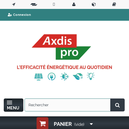
Connexion
MENU
PANIER
(vide)