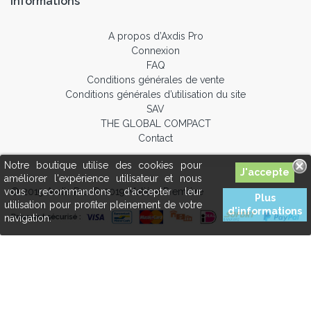
Informations
A propos d’Axdis Pro
Connexion
FAQ
Conditions générales de vente
Conditions générales d’utilisation du site
SAV
THE GLOBAL COMPACT
Contact
Notre boutique utilise des cookies pour
améliorer l'expérience utilisateur et nous
© 2019 Axdis Pro © 2019 Matière Première
vous recommandons d'accepter leur
Plus
utilisation pour profiter pleinement de votre
d'informations
navigation.