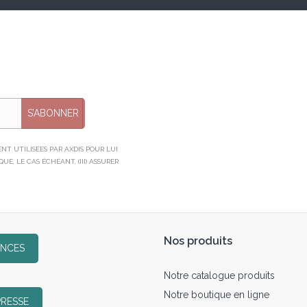
S’ABONNER
T UTILISÉES PAR AXDIS POUR LUI
E, LE CAS ÉCHÉANT, (III) ASSURER
Nos produits
ENCES
Notre catalogue produits
Notre boutique en ligne
PRESSE