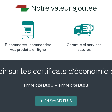
Notre valeur ajoutée
E-commerce : commandez
Garantie et services
vos produits en ligne
assurés
ir sur les certificats d'économie
Prime c2e
BtoC
- Prime c3e
BtoB
EN SAVOIR PLUS