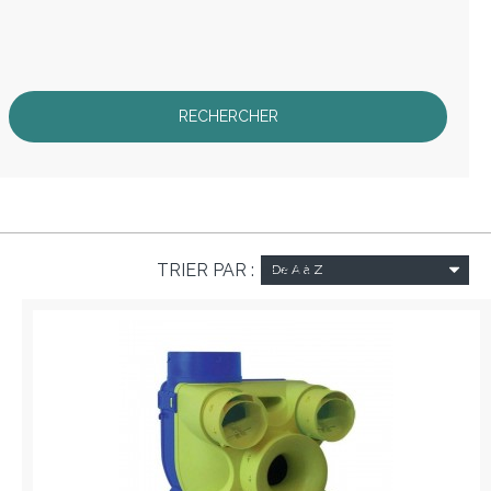
TRIER PAR :
De A à Z