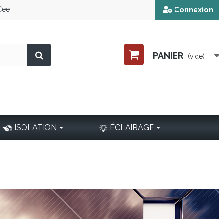
 Cee
Connexion
PANIER
(vide)
ISOLATION
ÉCLAIRAGE