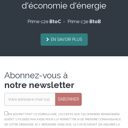
d'économie d'énergie
Prime c2e
BtoC
- Prime c3e
BtoB
EN SAVOIR PLUS
Abonnez-vous à
notre newsletter
S’ABONNER
EN SOUMETTANT CE FORMULAIRE, J'ACCEPTE QUE LES DONNÉES RENSEIGNÉES
SOIENT UTILISÉES PAR AXDIS POUR LUI PERMETTRE (I) DE PRENDRE CONNAISSANCE
DE VOTRE DEMANDE, (II) Y RÉPONDRE AINSI QUE, LE CAS ÉCHÉANT, (III) ASSURER LA