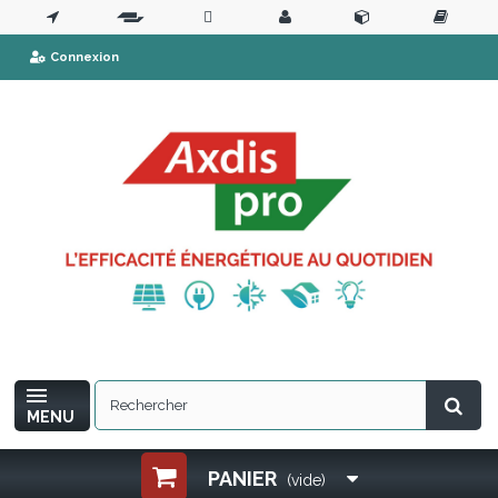
Connexion
MENU
PANIER
(vide)