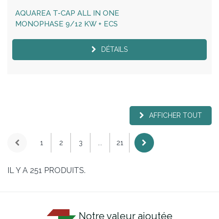
AQUAREA T-CAP ALL IN ONE
MONOPHASE 9/12 KW + ECS
DÉTAILS
AFFICHER TOUT
1
2
3
...
21
IL Y A 251 PRODUITS.
Notre valeur ajoutée