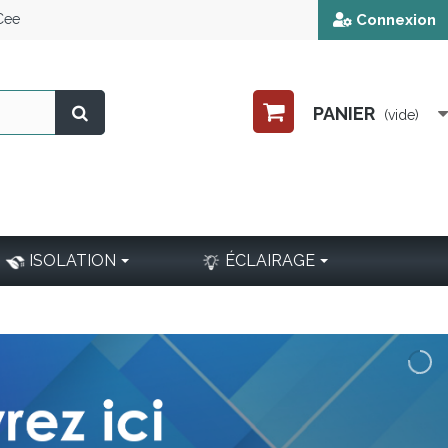
 Cee
Connexion
PANIER
(vide)
ISOLATION
ÉCLAIRAGE