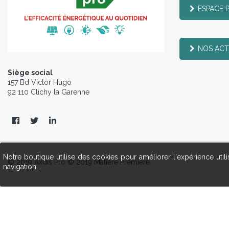
ESPACE 
NOS ACT
Siège social
157 Bd Victor Hugo
92 110 Clichy la Garenne
Notre boutique utilise des cookies pour améliorer l'expérience uti
© 2019 Axdis Pro © 2019 Matière Première
navigation.