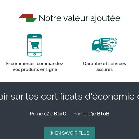
Notre valeur ajoutée
E-commerce : commandez
Garantie et services
vos produits en ligne
assurés
ir sur les certificats d'économie
Prime c2e
BtoC
- Prime c3e
BtoB
EN SAVOIR PLUS