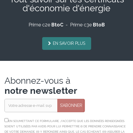
d'économie d'énergie
Prime c2e
BtoC
- Prime c3e
BtoB
EN SAVOIR PLUS
Abonnez-vous à
notre newsletter
S’ABONNER
EN SOUMETTANT CE FORMULAIRE, J'ACCEPTE QUE LES DONNÉES RENSEIGNÉES
SOIENT UTILISÉES PAR AXDIS POUR LUI PERMETTRE (I) DE PRENDRE CONNAISSANCE
DE VOTRE DEMANDE, (II) Y RÉPONDRE AINSI QUE, LE CAS ÉCHÉANT, (III) ASSURER LA