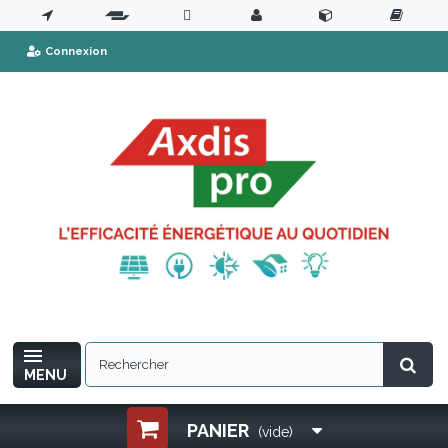
Connexion
MENU
PANIER
(vide)