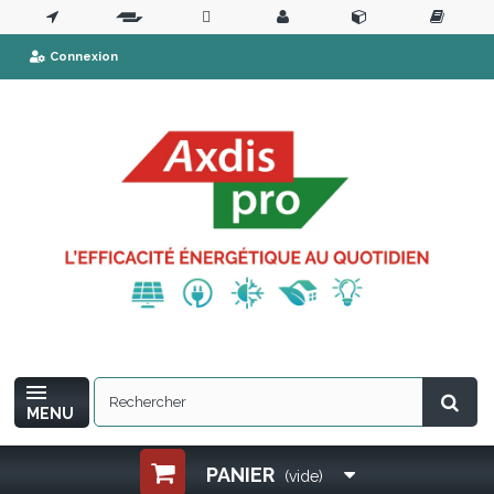
Connexion
MENU
PANIER
(vide)