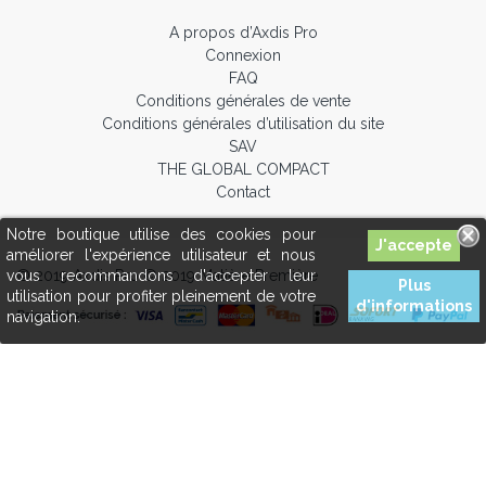
A propos d’Axdis Pro
Connexion
FAQ
Conditions générales de vente
Conditions générales d’utilisation du site
SAV
THE GLOBAL COMPACT
Contact
Notre boutique utilise des cookies pour
améliorer l'expérience utilisateur et nous
© 2019 Axdis Pro © 2019 Matière Première
vous recommandons d'accepter leur
Plus
utilisation pour profiter pleinement de votre
d'informations
navigation.