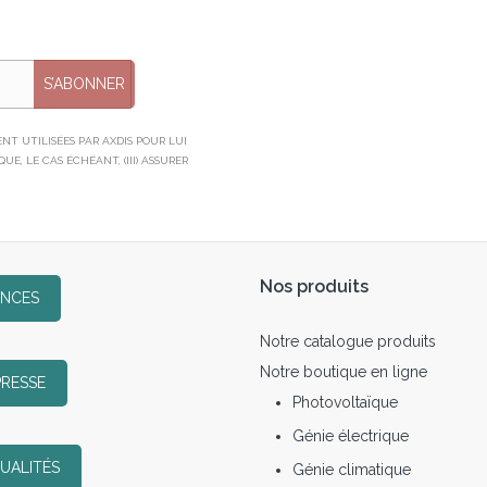
S’ABONNER
T UTILISÉES PAR AXDIS POUR LUI
E, LE CAS ÉCHÉANT, (III) ASSURER
Nos produits
ENCES
Notre catalogue produits
Notre boutique en ligne
PRESSE
Photovoltaïque
Génie électrique
UALITÉS
Génie climatique