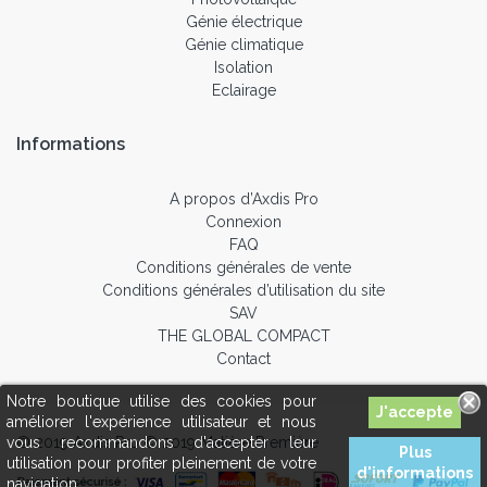
Génie électrique
Génie climatique
Isolation
Eclairage
Informations
A propos d’Axdis Pro
Connexion
FAQ
Conditions générales de vente
Conditions générales d’utilisation du site
SAV
THE GLOBAL COMPACT
Contact
Notre boutique utilise des cookies pour
améliorer l'expérience utilisateur et nous
© 2019 Axdis Pro © 2019 Matière Première
vous recommandons d'accepter leur
Plus
utilisation pour profiter pleinement de votre
d'informations
navigation.