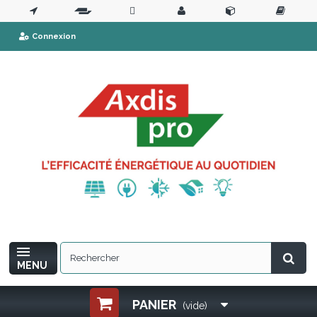
Connexion
MENU
PANIER
(vide)