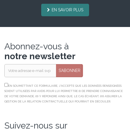
EN SAVOIR PLUS
Abonnez-vous à
notre newsletter
S’ABONNER
EN SOUMETTANT CE FORMULAIRE, J'ACCEPTE QUE LES DONNÉES RENSEIGNÉES
SOIENT UTILISÉES PAR AXDIS POUR LUI PERMETTRE (I) DE PRENDRE CONNAISSANCE
DE VOTRE DEMANDE, (II) Y RÉPONDRE AINSI QUE, LE CAS ÉCHÉANT, (III) ASSURER LA
GESTION DE LA RELATION CONTRACTUELLE QUI POURRAIT EN DÉCOULER.
Suivez-nous sur