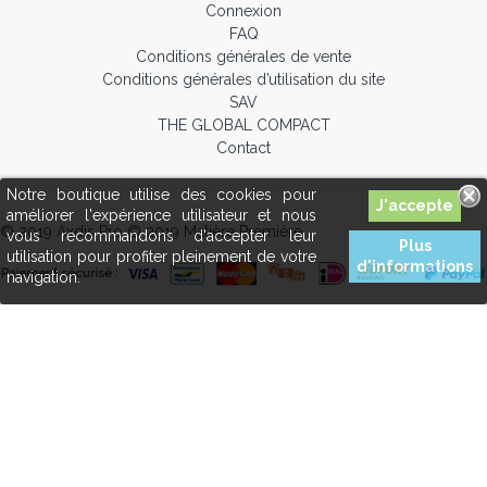
Connexion
FAQ
Conditions générales de vente
Conditions générales d’utilisation du site
SAV
THE GLOBAL COMPACT
Contact
Notre boutique utilise des cookies pour
améliorer l'expérience utilisateur et nous
© 2019 Axdis Pro © 2019 Matière Première
vous recommandons d'accepter leur
Plus
utilisation pour profiter pleinement de votre
d'informations
navigation.