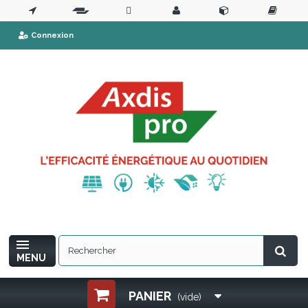
Connexion
MENU
PANIER
(vide)