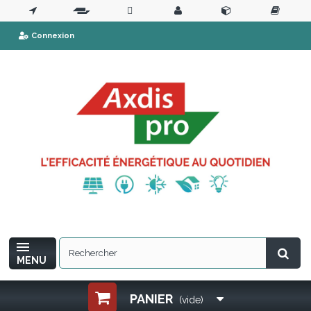
Connexion
MENU
PANIER
(vide)