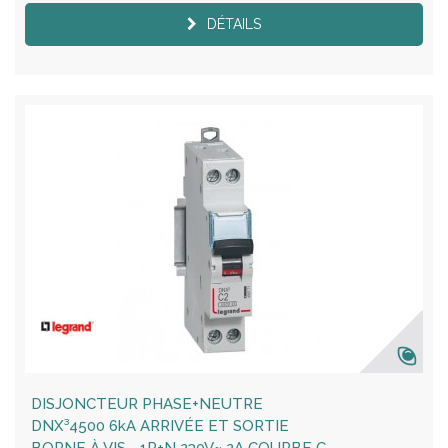
DÉTAILS
DISJONCTEUR PHASE+NEUTRE
DNX³4500 6kA ARRIVÉE ET SORTIE
BORNE À VIS - 1P+N 230V~ 2A COURBE C -