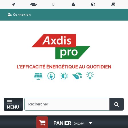
Connexion
MENU
PANIER
(vide)