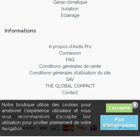
Génie climatique
Isolation
Eclairage
Informations
A propos d’Axdis Pro
Connexion
FAQ
Conditions générales de vente
Conditions générales d’utilisation du site
SAV
THE GLOBAL COMPACT
Contact
Notre boutique utilise des cookies pour
améliorer l'expérience utilisateur et nous
© 2019 Axdis Pro © 2019 Matière Première
vous recommandons d'accepter leur
Plus
utilisation pour profiter pleinement de votre
d'informations
navigation.