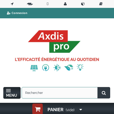
Connexion
MENU
PANIER
(vide)