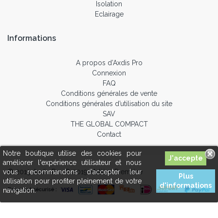
Isolation
Eclairage
Informations
A propos d’Axdis Pro
Connexion
FAQ
Conditions générales de vente
Conditions générales d’utilisation du site
SAV
THE GLOBAL COMPACT
Contact
Notre boutique utilise des cookies pour
améliorer l'expérience utilisateur et nous
© 2019 Axdis Pro © 2019 Matière Première
vous recommandons d'accepter leur
Plus
utilisation pour profiter pleinement de votre
d'informations
navigation.