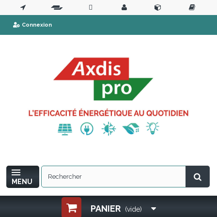
Connexion
MENU
PANIER
(vide)