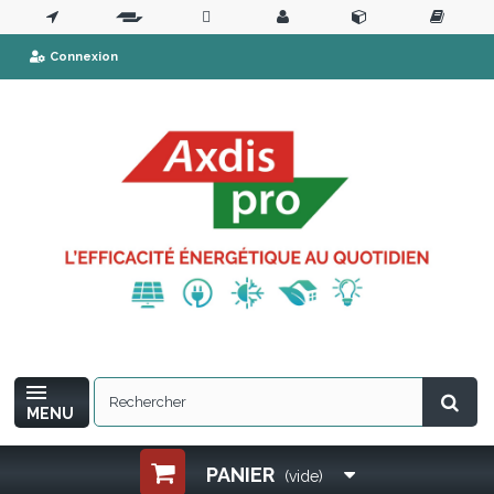
Connexion
MENU
PANIER
(vide)