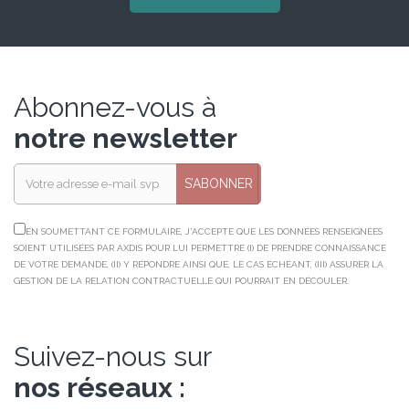
Abonnez-vous à
notre newsletter
S’ABONNER
EN SOUMETTANT CE FORMULAIRE, J'ACCEPTE QUE LES DONNÉES RENSEIGNÉES
SOIENT UTILISÉES PAR AXDIS POUR LUI PERMETTRE (I) DE PRENDRE CONNAISSANCE
DE VOTRE DEMANDE, (II) Y RÉPONDRE AINSI QUE, LE CAS ÉCHÉANT, (III) ASSURER LA
GESTION DE LA RELATION CONTRACTUELLE QUI POURRAIT EN DÉCOULER.
Suivez-nous sur
nos réseaux :