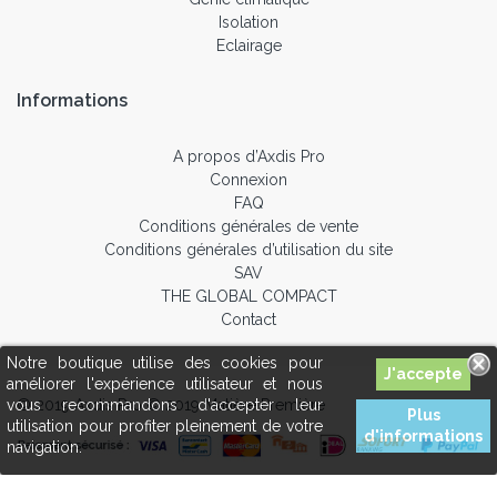
Isolation
Eclairage
Informations
A propos d’Axdis Pro
Connexion
FAQ
Conditions générales de vente
Conditions générales d’utilisation du site
SAV
THE GLOBAL COMPACT
Contact
Notre boutique utilise des cookies pour
améliorer l'expérience utilisateur et nous
© 2019 Axdis Pro © 2019 Matière Première
vous recommandons d'accepter leur
Plus
utilisation pour profiter pleinement de votre
d'informations
navigation.