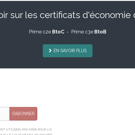
ir sur les certificats d'économie
Prime c2e
BtoC
- Prime c3e
BtoB
EN SAVOIR PLUS
S’ABONNER
T UTILISÉES PAR AXDIS POUR LUI
E, LE CAS ÉCHÉANT, (III) ASSURER