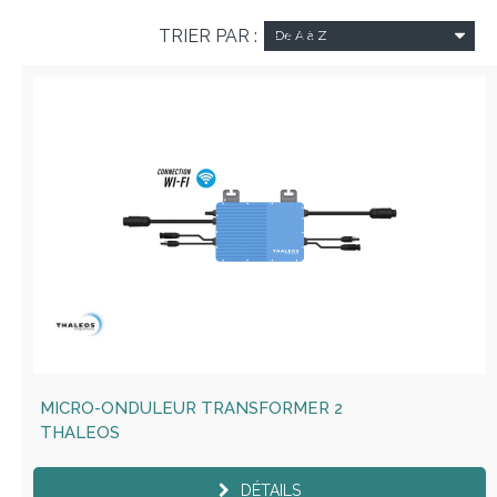
TRIER PAR :
De A à Z
MICRO-ONDULEUR TRANSFORMER 2
THALEOS
DÉTAILS