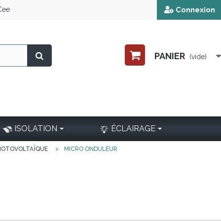
 Cee
Connexion
PANIER
(vide)
ISOLATION
ÉCLAIRAGE
HOTOVOLTAÏQUE
>
MICRO ONDULEUR