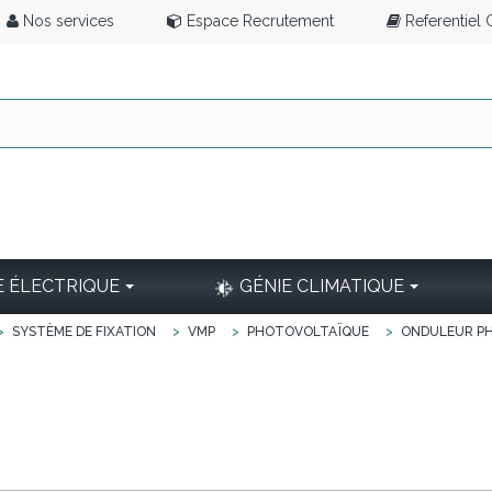
Nos services
Espace Recrutement
Referentiel
E ÉLECTRIQUE
GÉNIE CLIMATIQUE
>
SYSTÈME DE FIXATION
>
VMP
>
PHOTOVOLTAÏQUE
>
ONDULEUR P