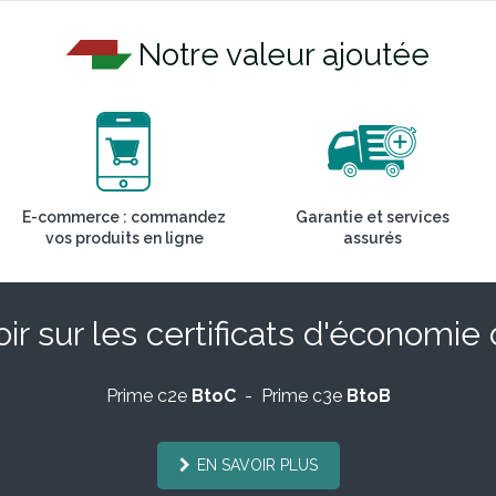
Notre valeur ajoutée
E-commerce : commandez
Garantie et services
vos produits en ligne
assurés
ir sur les certificats d'économie
Prime c2e
BtoC
- Prime c3e
BtoB
EN SAVOIR PLUS