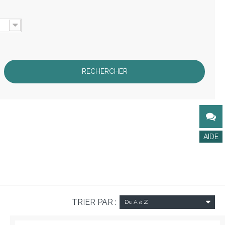
TRIER PAR :
De A à Z