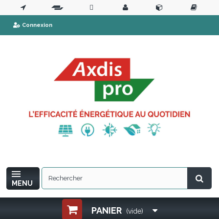
Connexion
MENU
PANIER
(vide)