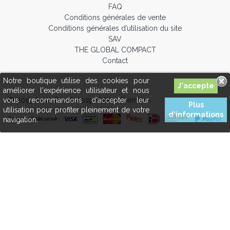
FAQ
Conditions générales de vente
Conditions générales d’utilisation du site
SAV
THE GLOBAL COMPACT
Contact
Notre boutique utilise des cookies pour
améliorer l'expérience utilisateur et nous
© 2019 Axdis Pro © 2019 Matière Première
vous recommandons d'accepter leur
Plus
utilisation pour profiter pleinement de votre
d'informations
navigation.