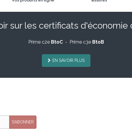
vos produits en ligne
assurés
ir sur les certificats d'économie
Prime c2e
BtoC
- Prime c3e
BtoB
EN SAVOIR PLUS
S’ABONNER