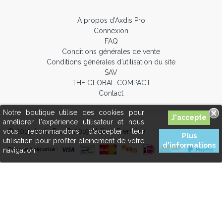
A propos d’Axdis Pro
Connexion
FAQ
Conditions générales de vente
Conditions générales d’utilisation du site
SAV
THE GLOBAL COMPACT
Contact
Notre boutique utilise des cookies pour
améliorer l'expérience utilisateur et nous
© 2019 Axdis Pro © 2019 Matière Première
vous recommandons d'accepter leur
Plus
utilisation pour profiter pleinement de votre
d'informations
navigation.