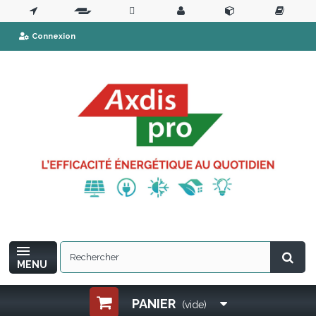
Connexion
MENU
PANIER
(vide)