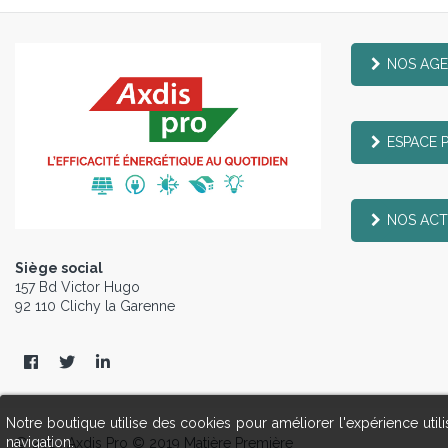
NOS AG
ESPACE 
NOS ACT
Siège social
157 Bd Victor Hugo
92 110 Clichy la Garenne
Notre boutique utilise des cookies pour améliorer l'expérience uti
navigation.
© 2019 Axdis Pro © 2019 Matière Première