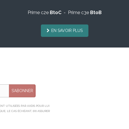
Prime c2e
BtoC
- Prime c3e
BtoB
EN SAVOIR PLUS
S’ABONNER
T UTILISÉES PAR AXDIS POUR LUI
E, LE CAS ÉCHÉANT, (III) ASSURER