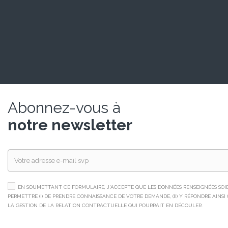
Abonnez-vous à
notre newsletter
EN SOUMETTANT CE FORMULAIRE, J'ACCEPTE QUE LES DONNÉES RENSEIGNÉES SOIEN
PERMETTRE (I) DE PRENDRE CONNAISSANCE DE VOTRE DEMANDE, (II) Y RÉPONDRE AINSI QU
LA GESTION DE LA RELATION CONTRACTUELLE QUI POURRAIT EN DÉCOULER.