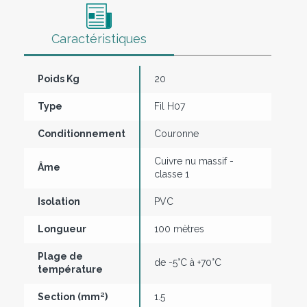
Caractéristiques
Poids Kg
20
Type
Fil H07
Conditionnement
Couronne
Cuivre nu massif -
Âme
classe 1
Isolation
PVC
Longueur
100 mètres
Plage de
de -5°C à +70°C
température
Section (mm²)
1.5