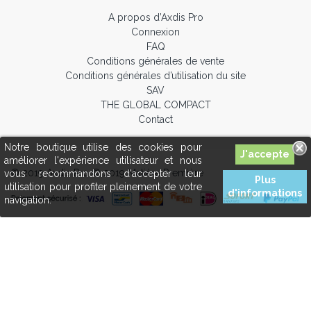
A propos d’Axdis Pro
Connexion
FAQ
Conditions générales de vente
Conditions générales d’utilisation du site
SAV
THE GLOBAL COMPACT
Contact
Notre boutique utilise des cookies pour
améliorer l'expérience utilisateur et nous
© 2019 Axdis Pro © 2019 Matière Première
vous recommandons d'accepter leur
Plus
utilisation pour profiter pleinement de votre
d'informations
navigation.