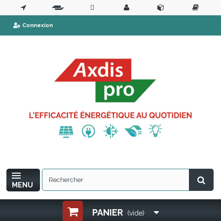
Connexion
MENU
PANIER
(vide)