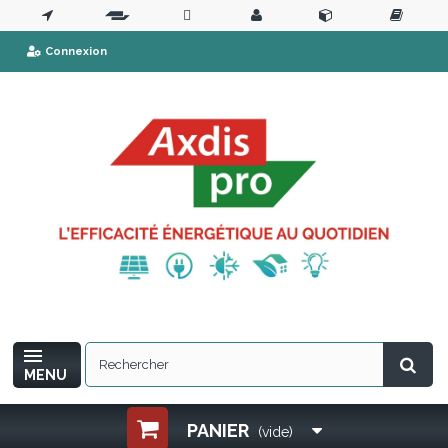
Connexion
MENU
PANIER
(vide)