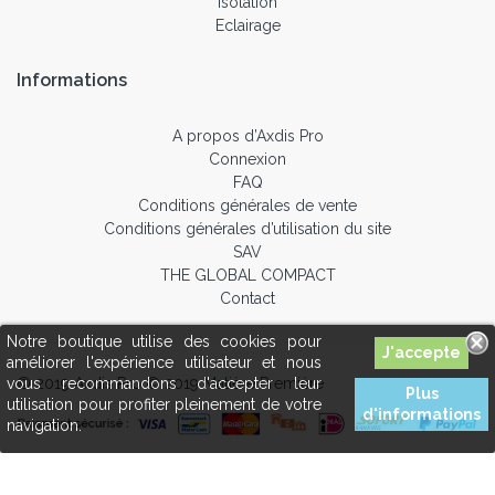
Isolation
Eclairage
Informations
A propos d’Axdis Pro
Connexion
FAQ
Conditions générales de vente
Conditions générales d’utilisation du site
SAV
THE GLOBAL COMPACT
Contact
Notre boutique utilise des cookies pour
améliorer l'expérience utilisateur et nous
© 2019 Axdis Pro © 2019 Matière Première
vous recommandons d'accepter leur
Plus
utilisation pour profiter pleinement de votre
d'informations
navigation.