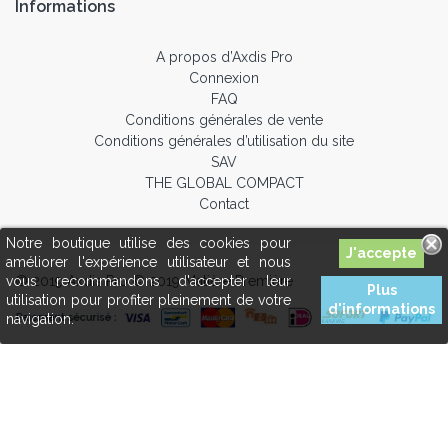
Informations
A propos d’Axdis Pro
Connexion
FAQ
Conditions générales de vente
Conditions générales d’utilisation du site
SAV
THE GLOBAL COMPACT
Contact
Notre boutique utilise des cookies pour
améliorer l'expérience utilisateur et nous
© 2019 Axdis Pro © 2019 Matière Première
vous recommandons d'accepter leur
Plus
utilisation pour profiter pleinement de votre
d'informations
navigation.