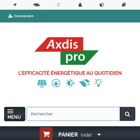
Connexion
MENU
PANIER
(vide)