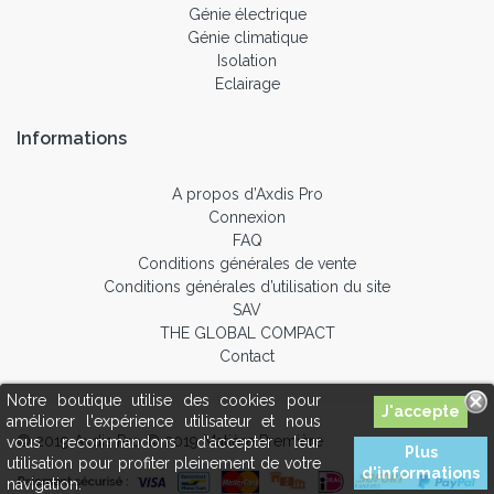
Génie électrique
Génie climatique
Isolation
Eclairage
Informations
A propos d’Axdis Pro
Connexion
FAQ
Conditions générales de vente
Conditions générales d’utilisation du site
SAV
THE GLOBAL COMPACT
Contact
Notre boutique utilise des cookies pour
améliorer l'expérience utilisateur et nous
© 2019 Axdis Pro © 2019 Matière Première
vous recommandons d'accepter leur
Plus
utilisation pour profiter pleinement de votre
d'informations
navigation.