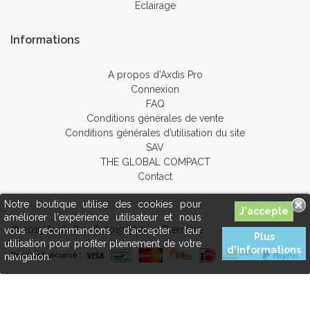
Eclairage
Informations
A propos d’Axdis Pro
Connexion
FAQ
Conditions générales de vente
Conditions générales d’utilisation du site
SAV
THE GLOBAL COMPACT
Contact
Notre boutique utilise des cookies pour
améliorer l'expérience utilisateur et nous
© 2019 Axdis Pro © 2019 Matière Première
vous recommandons d'accepter leur
Plus
utilisation pour profiter pleinement de votre
d'informations
navigation.