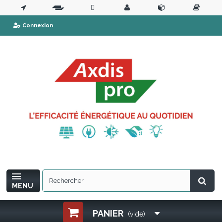
Connexion
MENU
PANIER
(vide)